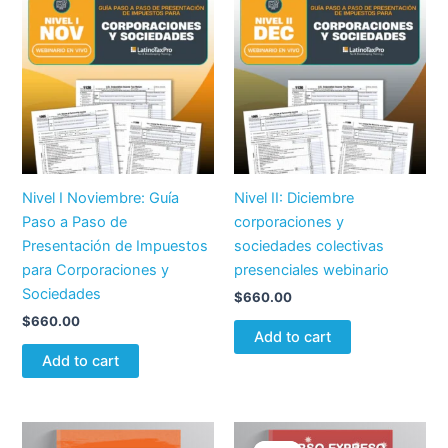
Nivel I Noviembre: Guía
Nivel II: Diciembre
Paso a Paso de
corporaciones y
Presentación de Impuestos
sociedades colectivas
para Corporaciones y
presenciales webinario
Sociedades
$
660.00
$
660.00
Add to cart
Add to cart
Original
Current
price
price