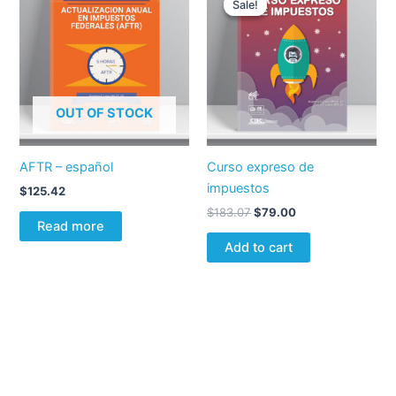
Sale!
Sale!
was:
is:
$183.07.
$79.00.
OUT OF STOCK
AFTR – español
Curso expreso de
impuestos
$
125.42
$
183.07
$
79.00
Read more
Add to cart